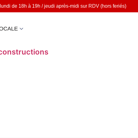
lundi de 18h à 19h / jeudi après-midi sur RDV (hors feriés)
LOCALE
 constructions