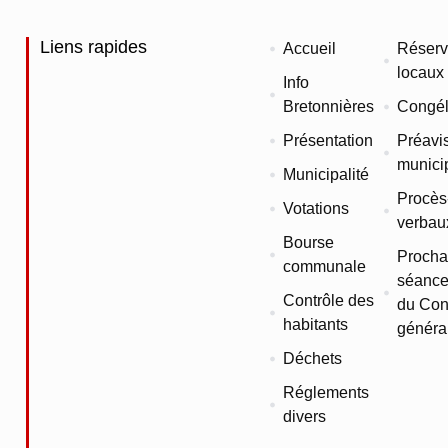
Liens rapides
Accueil
Réserv
locaux
Info
Bretonnières
Congél
Présentation
Préavi
munici
Municipalité
Procès
Votations
verbau
Bourse
Procha
communale
séance
Contrôle des
du Con
habitants
généra
Déchets
Réglements
divers