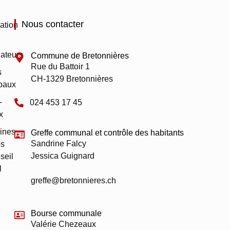
Nous contacter
ation
ateurs
Commune de Bretonnières
Rue du Battoir 1
s
CH-1329 Bretonnières
paux
-
024 453 17 45
x
ines
Greffe communal et contrôle des habitants
Sandrine Falcy
s
Jessica Guignard
seil
l
greffe@bretonnieres.ch
Bourse communale
Valérie Chezeaux