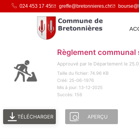
024 453 17 45
greffe@bretonnieres.ch
bourse@b
AC
Règlement communal sur
Approuvé par le Département le 25.0
Taille du fichier: 74.96 KB
Créé: 25-06-1976
Mis à jour: 13-12-2025
Succès: 156
TÉLÉCHARGER
APERÇU