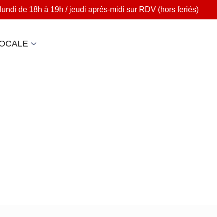
lundi de 18h à 19h / jeudi après-midi sur RDV (hors feriés)
LOCALE