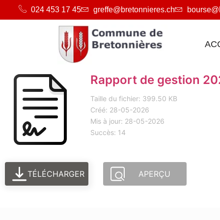
024 453 17 45
greffe@bretonnieres.ch
bourse@b
AC
Rapport de gestion 2
Taille du fichier: 399.50 KB
Créé: 28-05-2026
Mis à jour: 28-05-2026
Succès: 14
TÉLÉCHARGER
APERÇU