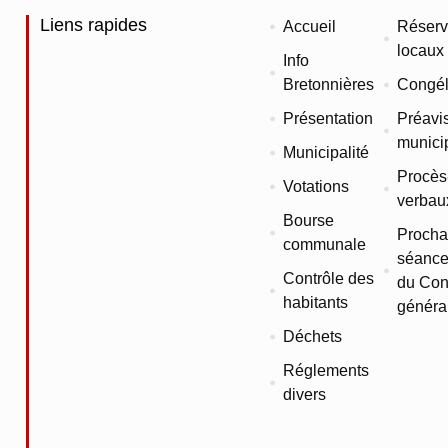
Liens rapides
Accueil
Réserv
locaux
Info
Bretonnières
Congél
Présentation
Préavi
munici
Municipalité
Procès
Votations
verbau
Bourse
Procha
communale
séance
Contrôle des
du Con
habitants
généra
Déchets
Réglements
divers