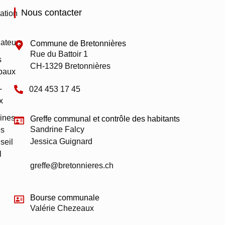
Nous contacter
ation
ateurs
Commune de Bretonnières
Rue du Battoir 1
s
CH-1329 Bretonnières
paux
-
024 453 17 45
x
ines
Greffe communal et contrôle des habitants
Sandrine Falcy
s
Jessica Guignard
seil
l
greffe@bretonnieres.ch
Bourse communale
Valérie Chezeaux