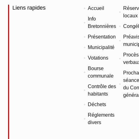
Liens rapides
Accueil
Réserv
locaux
Info
Bretonnières
Congél
Présentation
Préavi
munici
Municipalité
Procès
Votations
verbau
Bourse
Procha
communale
séance
Contrôle des
du Con
habitants
généra
Déchets
Réglements
divers