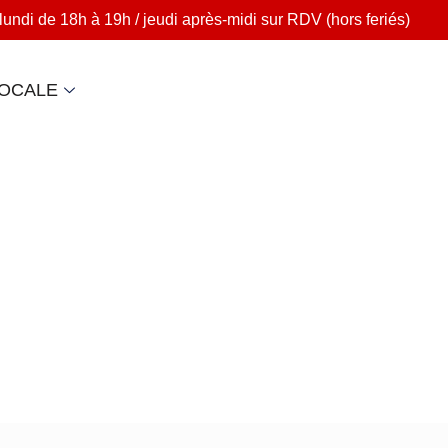
lundi de 18h à 19h / jeudi après-midi sur RDV (hors feriés)
LOCALE