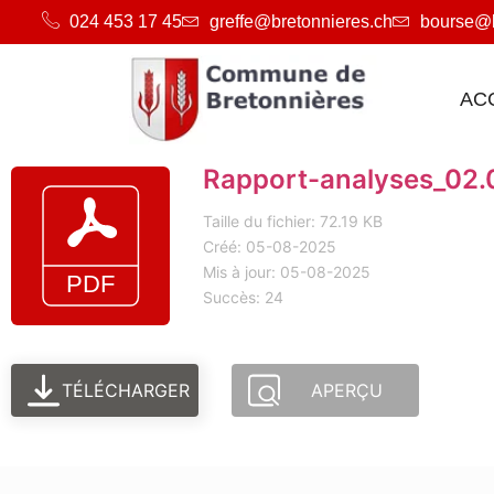
024 453 17 45
greffe@bretonnieres.ch
bourse@b
AC
Rapport-analyses_02.
Taille du fichier: 72.19 KB
Créé: 05-08-2025
Mis à jour: 05-08-2025
Succès: 24
TÉLÉCHARGER
APERÇU