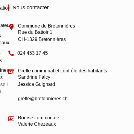
Nous contacter
ation
ateurs
Commune de Bretonnières
Rue du Battoir 1
s
CH-1329 Bretonnières
paux
-
024 453 17 45
x
ines
Greffe communal et contrôle des habitants
Sandrine Falcy
s
Jessica Guignard
seil
l
greffe@bretonnieres.ch
Bourse communale
Valérie Chezeaux