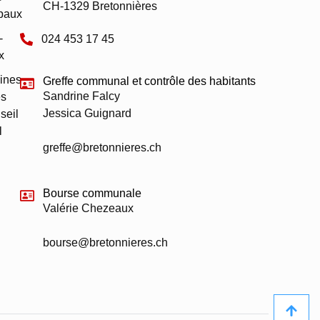
CH-1329 Bretonnières
paux
-
024 453 17 45
x
ines
Greffe communal et contrôle des habitants
Sandrine Falcy
s
Jessica Guignard
seil
l
greffe@bretonnieres.ch
Bourse communale
Valérie Chezeaux
bourse@bretonnieres.ch