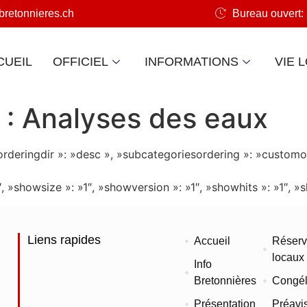
retonnieres.ch
Bureau ouvert: 
CUEIL
OFFICIEL
INFORMATIONS
VIE 
 :
Analyses des eaux
 »orderingdir »: »desc », »subcategoriesordering »: »customo
»1″, »showsize »: »1″, »showversion »: »1″, »showhits »: »1
Liens rapides
Accueil
Réserv
locaux
Info
Bretonnières
Congél
Présentation
Préavi