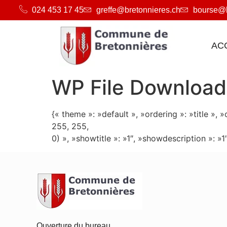
024 453 17 45
greffe@bretonnieres.ch
bourse@b
AC
WP File Download
{« theme »: »default », »ordering »: »title »,
255, 255,
0) », »showtitle »: »1″, »showdescription »: 
Ouverture du bureau