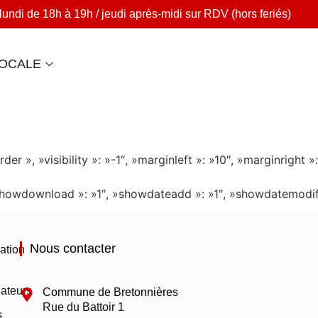
lundi de 18h à 19h / jeudi après-midi sur RDV (hors feriés)
LOCALE
rder », »visibility »: »-1″, »marginleft »: »10″, »marginri
″, »showdownload »: »1″, »showdateadd »: »1″, »showdatemodi
Nous contacter
ation
ateurs
Commune de Bretonnières
Rue du Battoir 1
s