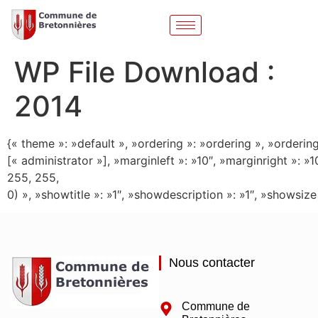
WP File Download :
2014
{« theme »: »default », »ordering »: »ordering », »ordering
[« administrator »], »marginleft »: »10″, »marginright »:
255, 255,
0) », »showtitle »: »1″, »showdescription »: »1″, »showsi
Nous contacter
Commune de