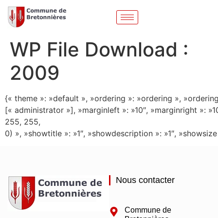
WP File Download :
2009
{« theme »: »default », »ordering »: »ordering », »ordering
[« administrator »], »marginleft »: »10″, »marginright »:
255, 255,
0) », »showtitle »: »1″, »showdescription »: »1″, »showsi
Nous contacter
Commune de